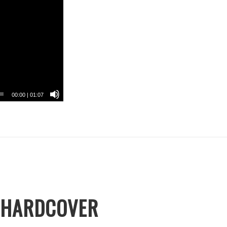
00:00
|
01:07
HARDCOVER